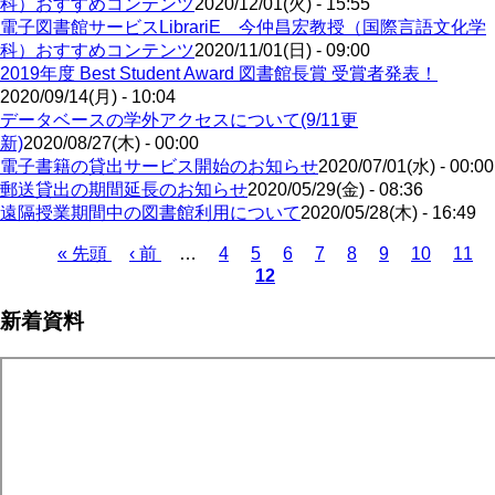
科）おすすめコンテンツ
2020/12/01(火) - 15:55
電子図書館サービスLibrariE 今仲昌宏教授（国際言語文化学
科）おすすめコンテンツ
2020/11/01(日) - 09:00
2019年度 Best Student Award 図書館長賞 受賞者発表！
2020/09/14(月) - 10:04
データベースの学外アクセスについて(9/11更
新)
2020/08/27(木) - 00:00
電子書籍の貸出サービス開始のお知らせ
2020/07/01(水) - 00:00
郵送貸出の期間延長のお知らせ
2020/05/29(金) - 08:36
遠隔授業期間中の図書館利用について
2020/05/28(木) - 16:49
Page
Page
Page
Page
Page
Page
Page
Page
先
« 先頭
前
‹ 前
…
4
5
6
7
8
9
10
11
12
頭
ペ
ペ
ペ
ー
ー
新着資料
ー
ジ
ジ
ジ
送
り