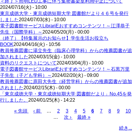
＜終了＞照明LED工事に伴う集密書架室利用中止について
2024/07/16(火) - 10:00
東京成徳大学・東京成徳短期大学 図書館だより４６号を発行
しました
2024/07/03(水) - 10:00
電子図書館サービスLibrariEおすすめコンテンツ！～江澤恭子
先生（国際学科）～
2024/05/20(月) - 00:00
（終了）【特集展示のお知らせ】学生生活お役立ち
BOOK
2024/04/16(火) - 10:56
教員推薦図書に湯立先生（臨床心理学科）からの推薦図書が追
加されました
2024/03/15(金) - 10:00
資料のリクエストについて
2024/03/04(月) - 10:00
電子図書館サービスLibrariEおすすめコンテンツ！～石黒万里
子先生（子ども学科）～
2024/02/20(火) - 09:00
教員推薦図書に原田大先生（経営学科）からの推薦図書が追加
されました
2024/02/15(木) - 00:00
「東京成徳大学・東京成徳短期大学 図書館だより」No.45を発
行しました。
2024/01/25(木) - 14:22
Page
Page
Page
Page
Page
Page
Page
Pa
先
« 先頭
前
‹ 前
…
2
3
4
5
カ
6
7
8
9
10
頭
ペ
…
次
次 ›
最
最終 »
レ
ペ
ペ
ー
ペ
終
ン
ー
続き...
ー
ジ
ー
ペ
ト
ジ