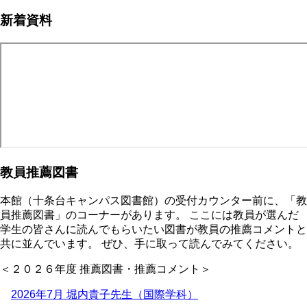
ジ
ジ
ー
ペ
送
新着資料
ジ
ー
り
ジ
教員推薦図書
本館（十条台キャンパス図書館）の受付カウンター前に、「教
員推薦図書」のコーナーがあります。 ここには教員が選んだ
学生の皆さんに読んでもらいたい図書が教員の推薦コメントと
共に並んでいます。 ぜひ、手に取って読んでみてください。
＜２０２６年度 推薦図書・推薦コメント＞
2026年7月 堀内貴子先生（国際学科）