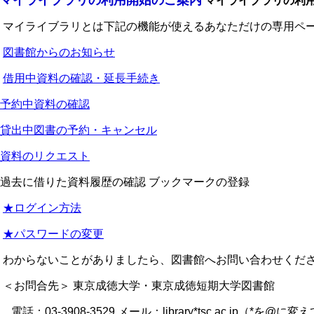
マイライブラリの利用開始のご案内
マイライブラリの利
マイライブラリとは下記の機能が使えるあなただけの専用ペー
図書館からのお知らせ
借用中資料の確認・延長手続き
予約中資料の確認
貸出中図書の予約・キャンセル
資料のリクエスト
過去に借りた資料履歴の確認 ブックマークの登録
★ログイン方法
★パスワードの変更
わからないことがありましたら、図書館へお問い合わせくだ
＜お問合先＞ 東京成徳大学・東京成徳短期大学図書館
電話：03-3908-3529 メール：library*tsc.ac.jp（*を@