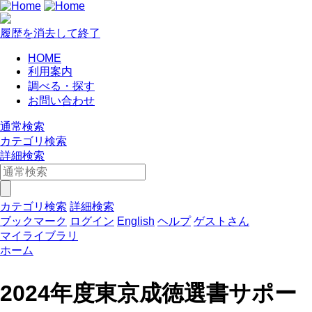
履歴を消去して終了
HOME
利用案内
調べる・探す
お問い合わせ
通常検索
カテゴリ検索
詳細検索
カテゴリ検索
詳細検索
ブックマーク
ログイン
English
ヘルプ
ゲストさん
マイライブラリ
ホーム
2024年度東京成徳選書サポー