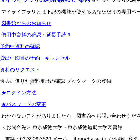
マイライブラリの利用開始のご案内
マイライブラリの利
マイライブラリとは下記の機能が使えるあなただけの専用ペー
図書館からのお知らせ
借用中資料の確認・延長手続き
予約中資料の確認
貸出中図書の予約・キャンセル
資料のリクエスト
過去に借りた資料履歴の確認 ブックマークの登録
★ログイン方法
★パスワードの変更
わからないことがありましたら、図書館へお問い合わせくだ
＜お問合先＞ 東京成徳大学・東京成徳短期大学図書館
電話：03-3908-3529 メール：library*tsc.ac.jp（*を@