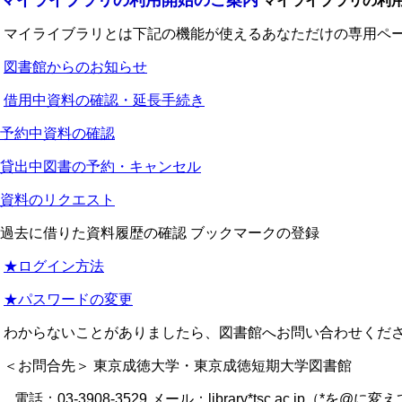
マイライブラリの利用開始のご案内
マイライブラリの利
マイライブラリとは下記の機能が使えるあなただけの専用ペー
図書館からのお知らせ
借用中資料の確認・延長手続き
予約中資料の確認
貸出中図書の予約・キャンセル
資料のリクエスト
過去に借りた資料履歴の確認 ブックマークの登録
★ログイン方法
★パスワードの変更
わからないことがありましたら、図書館へお問い合わせくだ
＜お問合先＞ 東京成徳大学・東京成徳短期大学図書館
電話：03-3908-3529 メール：library*tsc.ac.jp（*を@