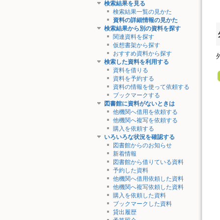
検索結果を見る
検索結果一覧の見かた
資料の詳細情報の見かた
検索結果から別の資料を探す
関連資料を探す
仮想書架から探す
おすすめ資料から探す
検索した資料を利用する
資料を借りる
資料を予約する
資料の情報を使って依頼する
ブックマークする
図書館に資料がないときは
他機関へ借用を依頼する
他機関へ複写を依頼する
購入を依頼する
いろいろな状況を確認する
図書館からのお知らせ
新着情報
図書館から借りている資料
予約した資料
他機関へ借用依頼した資料
他機関へ複写依頼した資料
購入を依頼した資料
ブックマークした資料
貸出履歴