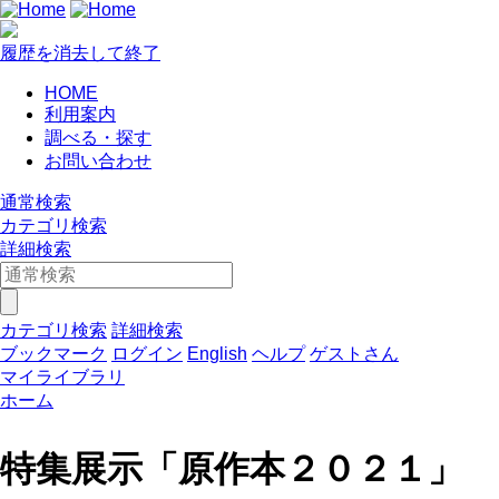
履歴を消去して終了
HOME
利用案内
調べる・探す
お問い合わせ
通常検索
カテゴリ検索
詳細検索
カテゴリ検索
詳細検索
ブックマーク
ログイン
English
ヘルプ
ゲストさん
マイライブラリ
ホーム
特集展示「原作本２０２１」