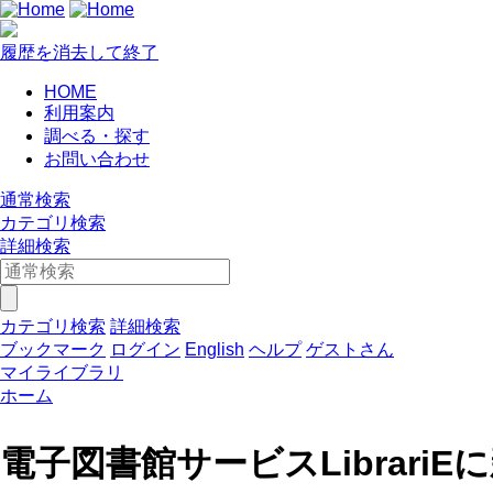
履歴を消去して終了
HOME
利用案内
調べる・探す
お問い合わせ
通常検索
カテゴリ検索
詳細検索
カテゴリ検索
詳細検索
ブックマーク
ログイン
English
ヘルプ
ゲストさん
マイライブラリ
ホーム
電子図書館サービスLibrar