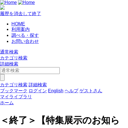
履歴を消去して終了
HOME
利用案内
調べる・探す
お問い合わせ
通常検索
カテゴリ検索
詳細検索
カテゴリ検索
詳細検索
ブックマーク
ログイン
English
ヘルプ
ゲストさん
マイライブラリ
ホーム
＜終了＞【特集展示のお知ら