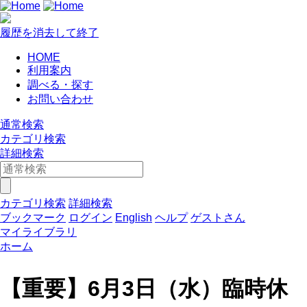
履歴を消去して終了
HOME
利用案内
調べる・探す
お問い合わせ
通常検索
カテゴリ検索
詳細検索
カテゴリ検索
詳細検索
ブックマーク
ログイン
English
ヘルプ
ゲストさん
マイライブラリ
ホーム
【重要】6月3日（水）臨時休